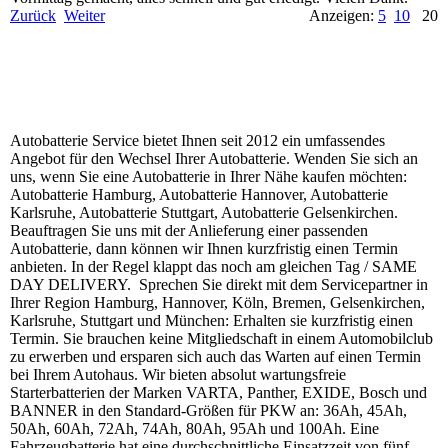
Zurück
Weiter
Anzeigen:
5
10
20
Autobatterie Service bietet Ihnen seit 2012 ein umfassendes
Angebot für den Wechsel Ihrer Autobatterie. Wenden Sie sich an
uns, wenn Sie eine Autobatterie in Ihrer Nähe kaufen möchten:
Autobatterie Hamburg, Autobatterie Hannover, Autobatterie
Karlsruhe, Autobatterie Stuttgart, Autobatterie Gelsenkirchen.
Beauftragen Sie uns mit der Anlieferung einer passenden
Autobatterie, dann können wir Ihnen kurzfristig einen Termin
anbieten. In der Regel klappt das noch am gleichen Tag / SAME
DAY DELIVERY. Sprechen Sie direkt mit dem Servicepartner in
Ihrer Region Hamburg, Hannover, Köln, Bremen, Gelsenkirchen,
Karlsruhe, Stuttgart und München: Erhalten sie kurzfristig einen
Termin. Sie brauchen keine Mitgliedschaft in einem Automobilclub
zu erwerben und ersparen sich auch das Warten auf einen Termin
bei Ihrem Autohaus. Wir bieten absolut wartungsfreie
Starterbatterien der Marken VARTA, Panther, EXIDE, Bosch und
BANNER in den Standard-Größen für PKW an: 36Ah, 45Ah,
50Ah, 60Ah, 72Ah, 74Ah, 80Ah, 95Ah und 100Ah. Eine
Fahrzeugbatterie hat eine durchschnittliche Einsatzzeit von fünf