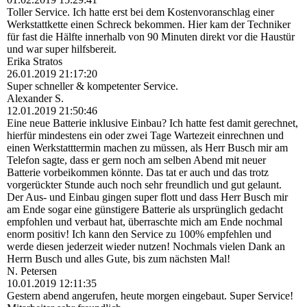
Toller Service. Ich hatte erst bei dem Kostenvoranschlag einer
Werkstattkette einen Schreck bekommen. Hier kam der Techniker
für fast die Hälfte innerhalb von 90 Minuten direkt vor die Haustür
und war super hilfsbereit.
Erika Stratos
26.01.2019
21:17:20
Super schneller & kompetenter Service.
Alexander S.
12.01.2019
21:50:46
Eine neue Batterie inklusive Einbau? Ich hatte fest damit gerechnet,
hierfür mindestens ein oder zwei Tage Wartezeit einrechnen und
einen Werkstatttermin machen zu müssen, als Herr Busch mir am
Telefon sagte, dass er gern noch am selben Abend mit neuer
Batterie vorbeikommen könnte. Das tat er auch und das trotz
vorgerückter Stunde auch noch sehr freundlich und gut gelaunt.
Der Aus- und Einbau gingen super flott und dass Herr Busch mir
am Ende sogar eine günstigere Batterie als ursprünglich gedacht
empfohlen und verbaut hat, überraschte mich am Ende nochmal
enorm positiv! Ich kann den Service zu 100% empfehlen und
werde diesen jederzeit wieder nutzen! Nochmals vielen Dank an
Herrn Busch und alles Gute, bis zum nächsten Mal!
N. Petersen
10.01.2019
12:11:35
Gestern abend angerufen, heute morgen eingebaut. Super Service!