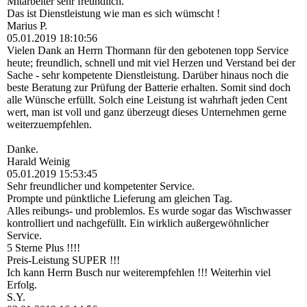
Mitarbeiter sehr freundlich.
Das ist Dienstleistung wie man es sich wümscht !
Marius P.
05.01.2019
18:10:56
Vielen Dank an Herrn Thormann für den gebotenen topp Service
heute; freundlich, schnell und mit viel Herzen und Verstand bei der
Sache - sehr kompetente Dienstleistung. Darüber hinaus noch die
beste Beratung zur Prüfung der Batterie erhalten. Somit sind doch
alle Wünsche erfüllt. Solch eine Leistung ist wahrhaft jeden Cent
wert, man ist voll und ganz überzeugt dieses Unternehmen gerne
weiterzuempfehlen.
Danke.
Harald Weinig
05.01.2019
15:53:45
Sehr freundlicher und kompetenter Service.
Prompte und pünktliche Lieferung am gleichen Tag.
Alles reibungs- und problemlos. Es wurde sogar das Wischwasser
kontrolliert und nachgefüllt. Ein wirklich außergewöhnlicher
Service.
5 Sterne Plus !!!!
Preis-Leistung SUPER !!!
Ich kann Herrn Busch nur weiterempfehlen !!! Weiterhin viel
Erfolg.
S.Y.