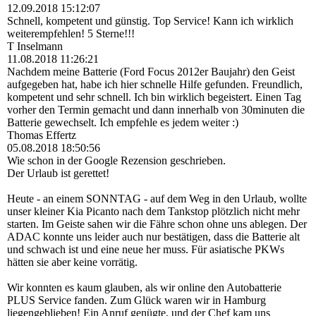
12.09.2018
15:12:07
Schnell, kompetent und günstig. Top Service! Kann ich wirklich
weiterempfehlen! 5 Sterne!!!
T Inselmann
11.08.2018
11:26:21
Nachdem meine Batterie (Ford Focus 2012er Baujahr) den Geist
aufgegeben hat, habe ich hier schnelle Hilfe gefunden. Freundlich,
kompetent und sehr schnell. Ich bin wirklich begeistert. Einen Tag
vorher den Termin gemacht und dann innerhalb von 30minuten die
Batterie gewechselt. Ich empfehle es jedem weiter :)
Thomas Effertz
05.08.2018
18:50:56
Wie schon in der Google Rezension geschrieben.
Der Urlaub ist gerettet!
Heute - an einem SONNTAG - auf dem Weg in den Urlaub, wollte
unser kleiner Kia Picanto nach dem Tankstop plötzlich nicht mehr
starten. Im Geiste sahen wir die Fähre schon ohne uns ablegen. Der
ADAC konnte uns leider auch nur bestätigen, dass die Batterie alt
und schwach ist und eine neue her muss. Für asiatische PKWs
hätten sie aber keine vorrätig.
Wir konnten es kaum glauben, als wir online den Autobatterie
PLUS Service fanden. Zum Glück waren wir in Hamburg
liegengeblieben! Ein Anruf genügte, und der Chef kam uns