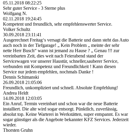
05.11.2018
08:22:25
Sehr guter Service - 3 Sterne plus
Wolfgang N.
02.11.2018
19:24:45
Kompetent und freundlich, sehr empfehlenswerter Service.
Volker Schultz
30.09.2018
23:11:41
Ausgerechnet Freitag‘s versagt die Batterie und dann steht das Auto
auch noch in der Tiefgarage! „ Kein Problem „ meinte der sehr
nette Herr Busch“ wann ist jemand zu Hause ? „ Genau !!! zur
vereinbarten Zeit, dies weit nach Feierabend stand der
Servicewagen vor unserer Haustür, schneller,sauberer Service,
verbunden mit Kompetenz und Freundlichkeit ! Kann diesen
Service nur jedem empfehlen, nochmals Danke !
Dennis Schimanski
26.09.2018
21:05:06
Freundlich, unkompliziert und schnell. Absolute Empfehlung!
Andrea Heldt
14.09.2018
12:03:05
Ein Anruf, Termin vereinbart und schon war die neue Batterie
installiert. Die alte wird sogar entsorgt. Pünktlich, zuverlässig,
absolut top. Keine Warterei in Werkstätten, super entspannt. Es war
sogar günstiger als die Angebote bekannter KFZ Services. Jederzeit
wieder.
Thorsten Gruhn