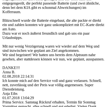
entgegengeeilt, die perfekt passende Batterie (und zwei ähnliche,
denn bei dem KIA gibt es schonmal Abweichungen) im
Kofferraum.
Blitzschnell wurde die Batterie eingebaut, die alte packte er direkt
ein und zahlen konnten wir ganz unkompliziert mit EC-Karte direkt
am Auto.
Dazu war er noch äußerst freundlich und gab uns ein paar
Urlaubstipps.
Mit nur wenig Verzögerung waren wir wieder auf dem Weg und
sind inzwischen wie geplant am Ziel angekommen.
Wir sind begeistert! Wir hatten uns bereits dem Alptraum nahe
gesehen, aber stattdessen können wir nun, wie geplant, ausspannen.
DANKE!!!
Anna B.
02.08.2018
22:14:31
Ich konnte mich auf den Service voll und ganz verlassen. Schnell,
nett, zuverlässig und der Preis war völlig angemessen. Super
Dienstleistung.
Anja Eibs
01.07.2018
13:04:29
Prima Service. Samstag Rückruf erhalten, Termin für Sonntag
Vormittag gemacht, alles schnell und gut erledigt. Vielen Dank.