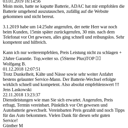
03.01.2019
16:14:56
Moin moin, hatte ne kaputte Batterie, ADAC hat mir empfohlen die
Batterie umgehend auszutauschen, zufällig auf die Website
gekommen und nicht bereut.
3.1.2019 habe um 14:25uhr angerufen, der nette Herr war noch
beim Kunden, 15min später zurückgerufen, 30 min. nach dem
Telefonat vor Ort gewesen, alles ging schnell und reibungslos. Sehr
kompetent und hilfreich.
Kann ich nur weiterempfehlen, Preis Leistung nicht zu schlagen +
2Jahre Garantie. Top,weiter so. (5Sterne Plus)TOP 👍🏻
Wolfgang B.
01.12.2018
12:07:51
Trotz Dunkelheit, Kälte und Nässe sowie sehr weiter Anfahrt
bestens gelaunter Service-Mann. Der Batterie-Wechsel erfolgte
wirklich schnell und kompetent. Also absolut empfehlenswert !!!
Jens Laskowski
22.11.2018
13:23:37
Dienstleistungen wie man Sie sich erwartet. Angerufen, Preis
erfragt, Termin vereinbart. Pünktlich vor Ort gewesen und
Autobatterie gewechselt. Vereinbarten Preis gezahlt und noch Tipps
für das Auto bekommen. Vielen Dank für diesen sehr guten
Service!
Günther M