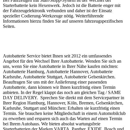
Bei Fahrzeugen mit Start-Stopp-System ist der Wechsel der
Starterbatterie kein Hexenwerk. Jedoch ist die Batterie enger mit
der Fahrzeugelektronik verbunden und daher ist der Einsatz
spezieller Codierung-Werkzeuge nötig. Weiterführende
Informationen hierzu finden Sie auf unseren fahrzeugspezifischen
Seiten.
Autobatterie Service bietet Ihnen seit 2012 ein umfassendes
Angebot für den Wechsel Ihrer Autobatterie. Wenden Sie sich an
uns, wenn Sie eine Autobatterie in Ihrer Nähe kaufen möchten:
Autobatterie Hamburg, Autobatterie Hannover, Autobatterie
Karlsruhe, Autobatterie Stuttgart, Autobatterie Gelsenkirchen.
Beauftragen Sie uns mit der Anlieferung einer passenden
Autobatterie, dann können wir Ihnen kurzfristig einen Termin
anbieten. In der Regel klappt das noch am gleichen Tag / SAME
DAY DELIVERY. Sprechen Sie direkt mit dem Servicepartner in
Ihrer Region Hamburg, Hannover, Köln, Bremen, Gelsenkirchen,
Karlsruhe, Stuttgart und München: Erhalten sie kurzfristig einen
Termin. Sie brauchen keine Mitgliedschaft in einem Automobilclub
zu erwerben und ersparen sich auch das Warten auf einen Termin
bei Ihrem Autohaus. Wir bieten absolut wartungsfreie
Starterbatterien der Marken VARTA, Panther, EXIDE, Bosch und